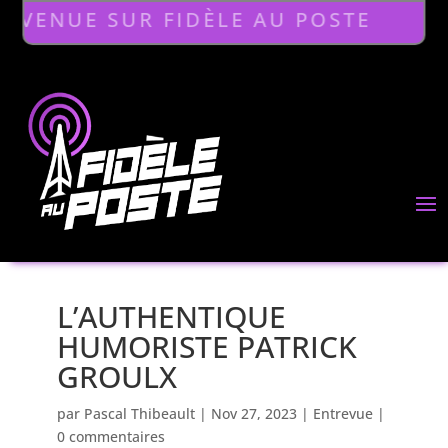
NUE SUR FIDÈLE AU POSTE
L’AUTHENTIQUE
HUMORISTE PATRICK
GROULX
par
Pascal Thibeault
|
Nov 27, 2023
|
Entrevue
|
0 commentaires